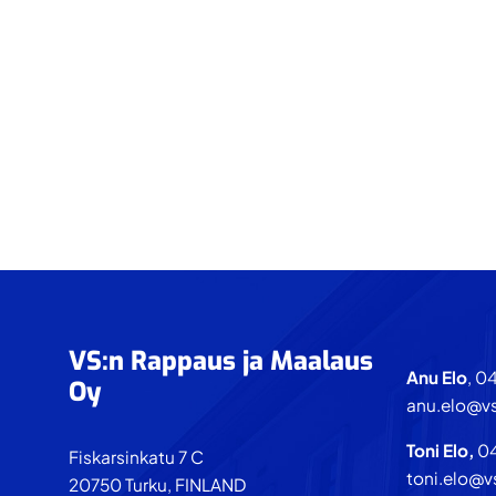
alkaneeseen
julkisivu-
urakointiin.
Footer
VS:n Rappaus ja Maalaus
Anu Elo
, 0
Oy
anu.elo@vs
Toni Elo,
0
Fiskarsinkatu 7 C
toni.elo@v
20750 Turku, FINLAND