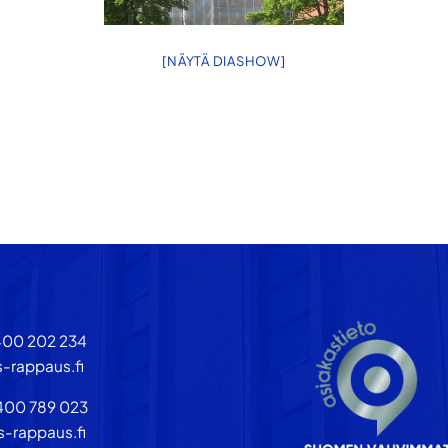
[NÄYTÄ DIASHOW]
400 202 234
-rappaus.fi
400 789 023
s-rappaus.fi