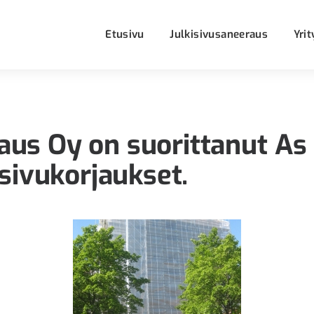
Etusivu
Julkisivusaneeraus
Yrit
aus Oy on suorittanut A
isivukorjaukset.