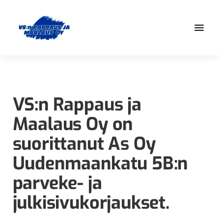
Hyppää
Hyppää
pääsisältöön
alatunnisteeseen
Olemme
VS:n
osa
Rappaus
Elo-
ja
Yhtiöt
VS:n Rappaus ja
-
Maalaus
Maalaus Oy on
konsernia,
Oy
jonka
suorittanut As Oy
ammattitaito
Uudenmaankatu 5B:n
pohjautuu
jo
parveke- ja
vuonna
julkisivukorjaukset.
1980
alkaneeseen