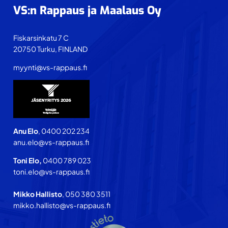
VS:n Rappaus ja Maalaus Oy
Fiskarsinkatu 7 C
20750 Turku, FINLAND
myynti@vs-rappaus.fi
Anu Elo
, 0400 202 234
anu.elo@vs-rappaus.fi
Toni Elo,
0400 789 023
toni.elo@vs-rappaus.fi
Mikko Hallisto
, 050 380 3511
mikko.hallisto@vs-rappaus.fi