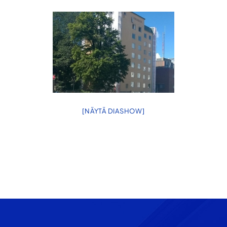
julkisivu-
urakointiin.
[NÄYTÄ DIASHOW]
Footer