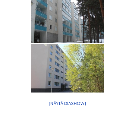
julkisivu-
urakointiin.
[NÄYTÄ DIASHOW]