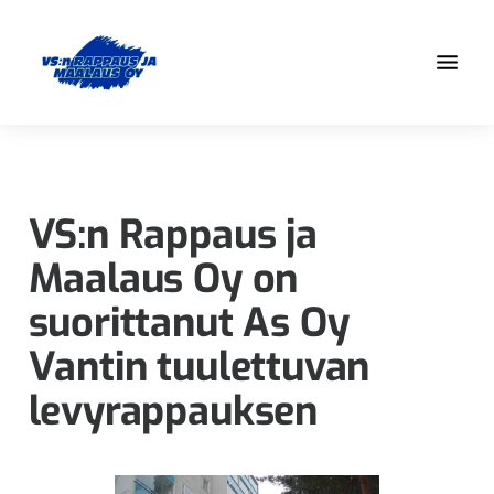
Hyppää
Hyppää
pääsisältöön
alatunnisteeseen
Olemme
VS:n
osa
Rappaus
Elo-
ja
Yhtiöt
VS:n Rappaus ja
-
Maalaus
Maalaus Oy on
konsernia,
Oy
jonka
suorittanut As Oy
ammattitaito
Vantin tuulettuvan
pohjautuu
jo
levyrappauksen
vuonna
1980
alkaneeseen