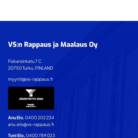
Footer
VS:n Rappaus ja Maalaus Oy
Fiskarsinkatu 7 C
20750 Turku, FINLAND
myynti@vs-rappaus.fi
Anu Elo
, 0400 202 234
anu.elo@vs-rappaus.fi
Toni Elo,
0400 789 023