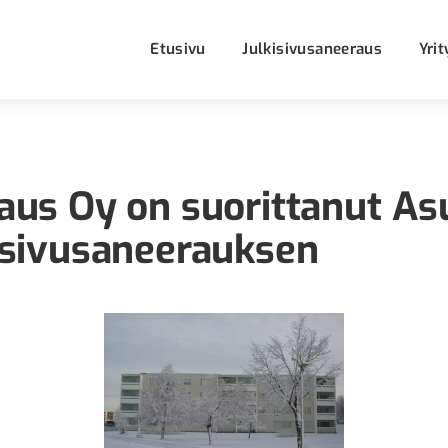
Etusivu
Julkisivusaneeraus
Yrit
aus Oy on suorittanut As
isivusaneerauksen