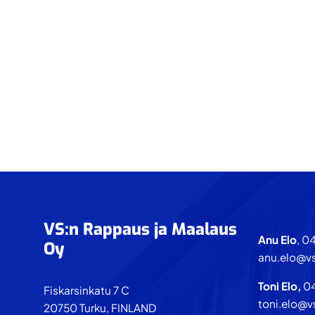
alkaneeseen
julkisivu-
urakointiin.
Footer
VS:n Rappaus ja Maalaus
Anu Elo
, 0
Oy
anu.elo@vs
Toni Elo,
0
Fiskarsinkatu 7 C
toni.elo@v
20750 Turku, FINLAND