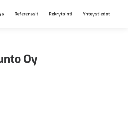
ys
Referenssit
Rekrytointi
Yhteystiedot
unto Oy