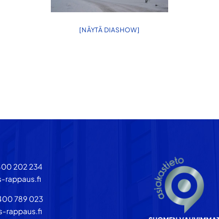
[NÄYTÄ DIASHOW]
400 202 234
-rappaus.fi
400 789 023
s-rappaus.fi