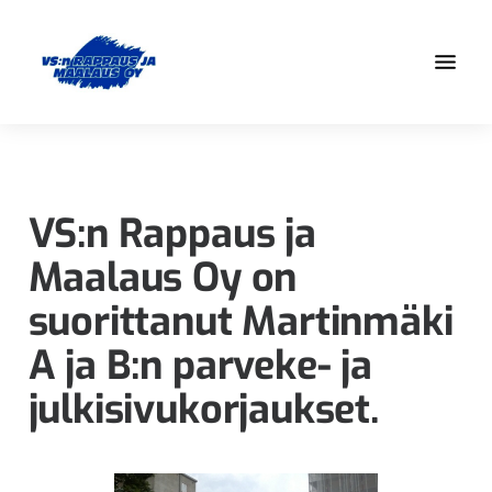
Hyppää
Hyppää
pääsisältöön
alatunnisteeseen
Olemme
VS:n
osa
Rappaus
Elo-
ja
Yhtiöt
VS:n Rappaus ja
-
Maalaus
Maalaus Oy on
konsernia,
Oy
jonka
suorittanut Martinmäki
ammattitaito
A ja B:n parveke- ja
pohjautuu
jo
julkisivukorjaukset.
vuonna
1980
alkaneeseen