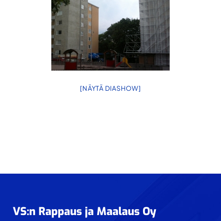
julkisivu-
urakointiin.
[NÄYTÄ DIASHOW]
Footer
VS:n Rappaus ja Maalaus Oy