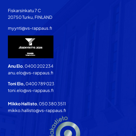
Fiskarsinkatu 7 C
20750 Turku, FINLAND
myynti@vs-rappaus.fi
Anu Elo
, 0400 202 234
anu.elo@vs-rappaus.fi
Toni Elo,
0400 789 023
toni.elo@vs-rappaus.fi
Mikko Hallisto
, 050 380 3511
mikko.hallisto@vs-rappaus.fi