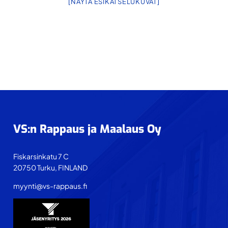
[NÄYTÄ ESIKATSELUKUVAT]
Footer
VS:n Rappaus ja Maalaus Oy
Fiskarsinkatu 7 C
20750 Turku, FINLAND
myynti@vs-rappaus.fi