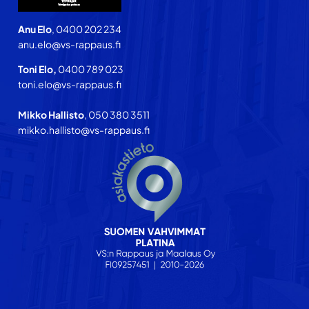
Anu Elo
, 0400 202 234
anu.elo@vs-rappaus.fi
Toni Elo,
0400 789 023
toni.elo@vs-rappaus.fi
Mikko Hallisto
, 050 380 3511
mikko.hallisto@vs-rappaus.fi