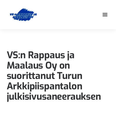
Hyppää
Hyppää
pääsisältöön
alatunnisteeseen
Olemme
VS:n
osa
Rappaus
Elo-
ja
Yhtiöt
VS:n Rappaus ja
-
Maalaus
Maalaus Oy on
konsernia,
Oy
jonka
suorittanut Turun
ammattitaito
Arkkipiispantalon
pohjautuu
jo
julkisivusaneerauksen
vuonna
1980
alkaneeseen