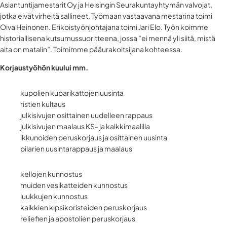
Asiantuntijamestarit Oy ja Helsingin Seurakuntayhtymän valvojat,
jotka eivät virheitä sallineet. Työmaan vastaavana mestarina toimi
Oiva Heinonen. Erikoistyönjohtajana toimi Jari Elo. Työn koimme
historiallisena kutsumussuoritteena, jossa ”ei mennä yli siitä, mistä
aita on matalin”. Toimimme pääurakoitsijana kohteessa.
Korjaustyöhön kuului mm.
kupolien kuparikattojen uusinta
ristien kultaus
julkisivujen osittainen uudelleen rappaus
julkisivujen maalaus KS- ja kalkkimaalilla
ikkunoiden peruskorjaus ja osittainen uusinta
pilarien uusintarappaus ja maalaus
kellojen kunnostus
muiden vesikatteiden kunnostus
luukkujen kunnostus
kaikkien kipsikoristeiden peruskorjaus
reliefien ja apostolien peruskorjaus