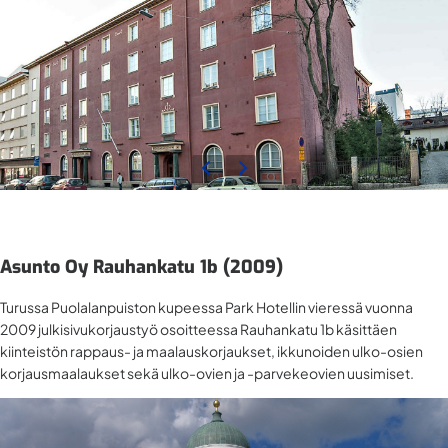
Asunto Oy Rauhankatu 1b (2009)
Turussa Puolalanpuiston kupeessa Park Hotellin vieressä vuonna
2009 julkisivukorjaustyö osoitteessa Rauhankatu 1b käsittäen
kiinteistön rappaus- ja maalauskorjaukset, ikkunoiden ulko-osien
korjausmaalaukset sekä ulko-ovien ja -parvekeovien uusimiset.