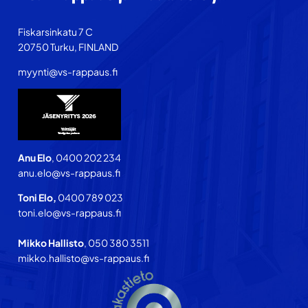
Fiskarsinkatu 7 C
20750 Turku, FINLAND
myynti@vs-rappaus.fi
Anu Elo
, 0400 202 234
anu.elo@vs-rappaus.fi
Toni Elo,
0400 789 023
toni.elo@vs-rappaus.fi
Mikko Hallisto
, 050 380 3511
mikko.hallisto@vs-rappaus.fi