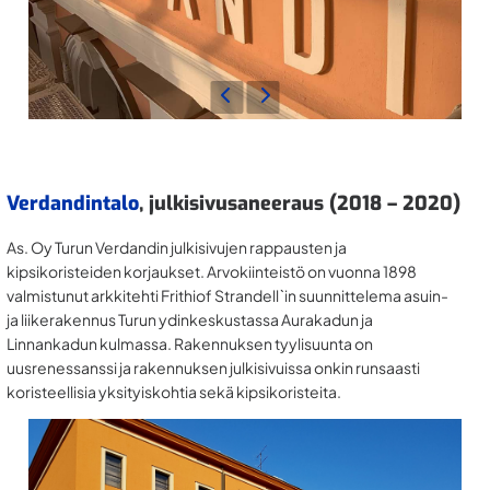
Verdandintalo
, julkisivusaneeraus (2018 – 2020)
As. Oy Turun Verdandin julkisivujen rappausten ja
kipsikoristeiden korjaukset. Arvokiinteistö on vuonna 1898
valmistunut arkkitehti Frithiof Strandell`in suunnittelema asuin-
ja liikerakennus Turun ydinkeskustassa Aurakadun ja
Linnankadun kulmassa. Rakennuksen tyylisuunta on
uusrenessanssi ja rakennuksen julkisivuissa onkin runsaasti
koristeellisia yksityiskohtia sekä kipsikoristeita.