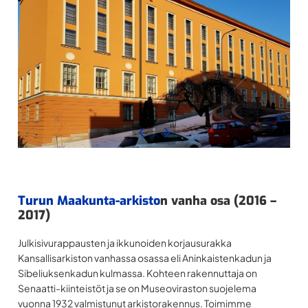
Turun Maakunta-arkisto
n vanha osa (2016 –
2017)
Julkisivurappausten ja ikkunoiden korjausurakka
Kansallisarkiston vanhassa osassa eli Aninkaistenkadun ja
Sibeliuksenkadun kulmassa. Kohteen rakennuttaja on
Senaatti-kiinteistöt ja se on Museoviraston suojelema
vuonna 1932 valmistunut arkistorakennus. Toimimme