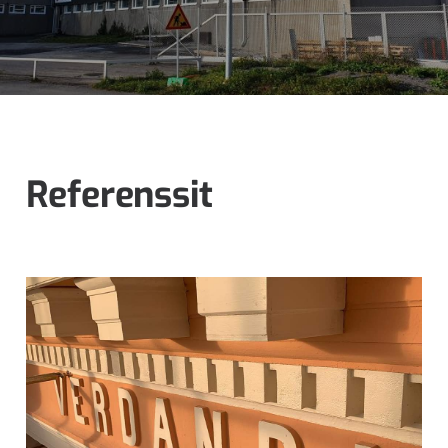
julkisivu-
urakointiin.
Referenssit