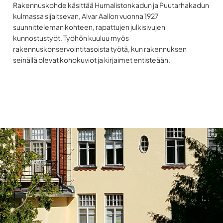
Rakennuskohde käsittää Humalistonkadun ja Puutarhakadun
kulmassa sijaitsevan, Alvar Aallon vuonna 1927
suunnitteleman kohteen, rapattujen julkisivujen
kunnostustyöt. Työhön kuuluu myös
rakennuskonservointitasoista työtä, kun rakennuksen
seinällä olevat kohokuviot ja kirjaimet entisteään.