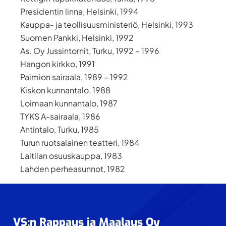
Presidentin linna, Helsinki, 1994
Kauppa- ja teollisuusministeriö, Helsinki, 1993
Suomen Pankki, Helsinki, 1992
As. Oy Jussintornit, Turku, 1992 – 1996
Hangon kirkko, 1991
Paimion sairaala, 1989 – 1992
Kiskon kunnantalo, 1988
Loimaan kunnantalo, 1987
TYKS A-sairaala, 1986
Antintalo, Turku, 1985
Turun ruotsalainen teatteri, 1984
Laitilan osuuskauppa, 1983
Lahden perheasunnot, 1982
Footer
VS:n Rappaus ja Maalaus Oy