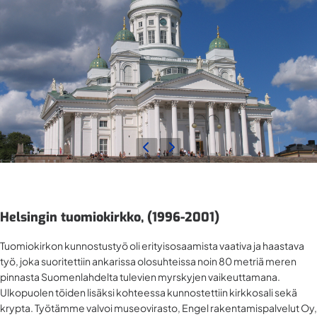
Helsingin tuomiokirkko, (1996-2001)
Tuomiokirkon kunnostustyö oli erityisosaamista vaativa ja haastava
työ, joka suoritettiin ankarissa olosuhteissa noin 80 metriä meren
pinnasta Suomenlahdelta tulevien myrskyjen vaikeuttamana.
Ulkopuolen töiden lisäksi kohteessa kunnostettiin kirkkosali sekä
krypta. Työtämme valvoi museovirasto, Engel rakentamispalvelut Oy,