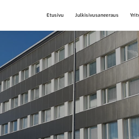
Etusivu
Julkisivusaneeraus
Yrit