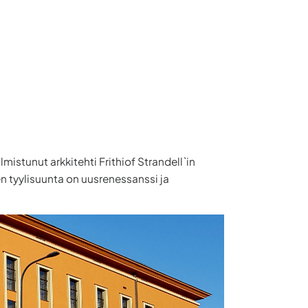
mistunut arkkitehti Frithiof Strandell`in
 tyylisuunta on uusrenessanssi ja