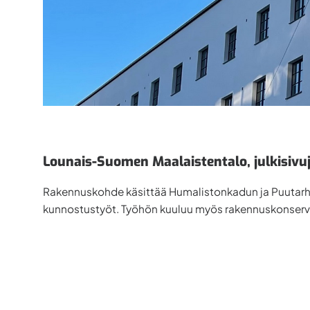
Lounais-Suomen Maalaistentalo, julkisivuj
Rakennuskohde käsittää Humalistonkadun ja Puutarhak
kunnostustyöt. Työhön kuuluu myös rakennuskonservoin