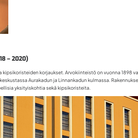
018 – 2020)
 kipsikoristeiden korjaukset. Arvokiinteistö on vuonna 1898 val
inkeskustassa Aurakadun ja Linnankadun kulmassa. Rakennuksen
llisia yksityiskohtia sekä kipsikoristeita.