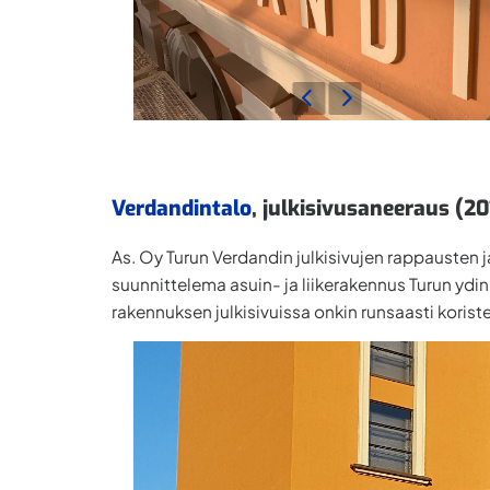
Verdandintalo
, julkisivusaneeraus (2
As. Oy Turun Verdandin julkisivujen rappausten ja
suunnittelema asuin- ja liikerakennus Turun yd
rakennuksen julkisivuissa onkin runsaasti koristee