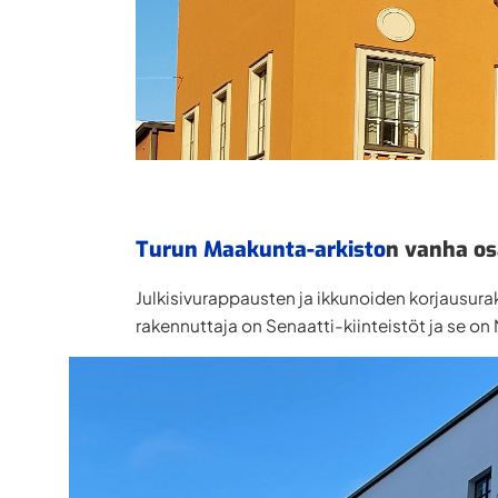
Turun Maakunta-arkisto
n vanha os
Julkisivurappausten ja ikkunoiden korjausur
rakennuttaja on Senaatti-kiinteistöt ja se 