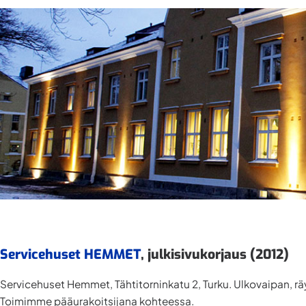
Servicehuset HEMMET
, julkisivukorjaus (2012)
Servicehuset Hemmet, Tähtitorninkatu 2, Turku. Ulkovaipan, rä
Toimimme pääurakoitsijana kohteessa.